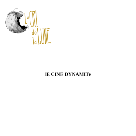
lE CINÉ DYNAMITe
prenez place à l’intérieur de cette salle obscure,
gesticulante et vagabonde
et de son cinéma 6D, bouRré d’effets spéciaux !
On vous embarque pour un voyage
immersif.
partez à la recherche de la chaussette
perdue ou de l'enfant coccinelle !