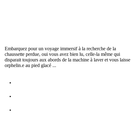
LE VOYAGE EXTRAORDINAIRE - 10' - tout public
L'enfant-coccinelle a disparu depuis plusieurs jours. Les dernières
données GPS la localisent dans le ciel, nous devons partir à sa
recherche ...
MISSION CHAUSSETTE - 7' - tout public
Embarquez pour un voyage immersif à la recherche de la
chaussette perdue, oui vous avez bien lu, celle-la même qui
disparait toujours aux abords de la machine à laver et vous laisse
orphelin.e au pied glacé ...
26 > 28 septembre 2025 - La Grosse Entube, aérodrome de
La Bâtie-Montsaléon
29 juin 2025 - Guinguettes Stéphanoises, avec La Laverie et
Les Before de Couriot, St-Etienne
26 > 28 avril 2024 - Surfer sur la Vogue, avec La Laverie,
La Cartonnerie, St-Etienne